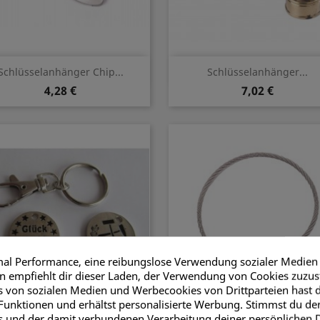
Vorschau
Vorschau


Schlüsselanhänger Chip...
Schlüsselanhänger...
4,28 €
7,02 €
mal Performance, eine reibungslose Verwendung sozialer Medien
 empfiehlt dir dieser Laden, der Verwendung von Cookies zuzu
 von sozialen Medien und Werbecookies von Drittparteien hast d
Funktionen und erhältst personalisierte Werbung. Stimmst du d
Vorschau
Vorschau


Schlüsselanhänger Chip...
"Stahlseil" Schlüsselring
s und der damit verbundenen Verarbeitung deiner persönlichen 