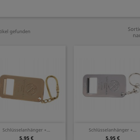
Sorti
tikel gefunden
na
Vorschau
Vorschau


Schlüsselanhänger +...
Schlüsselanhänger +...
5,95 €
5,95 €