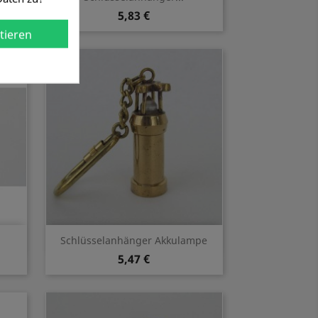
5,83 €
tieren
Vorschau

Schlüsselanhänger Akkulampe
5,47 €