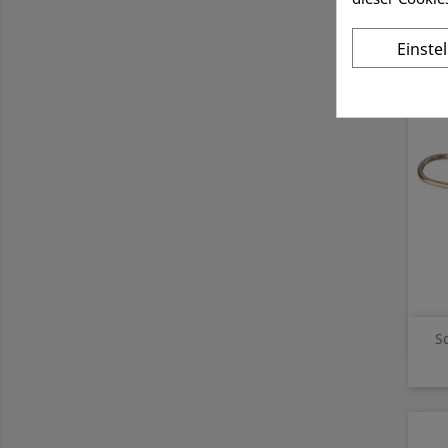
Einste
S