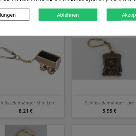
2,50 €
1,43 €
llungen
Ablehnen
Akzep
Vorschau
Vorschau


chlüsselanhänger Mini Lore
Schlüsselanhänger Lore
8,21 €
5,95 €