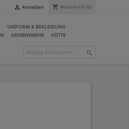
shopping_cart

Warenkorb
(0)
Anmelden
N
UNIFORM & BEKLEIDUNG
EN
GRUBENWEHR
HÜTTE
