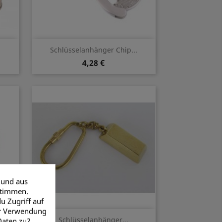
Vorschau

Schlüsselanhänger Chip...
4,28 €
 und aus
stimmen.
u Zugriff auf
er Verwendung
Vorschau

Schlüsselanhänger...
Daten zu?