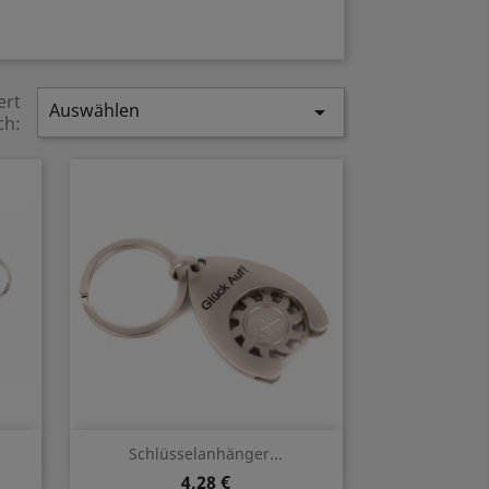
ert
Auswählen

ch:
Vorschau

Schlüsselanhänger...
4,28 €