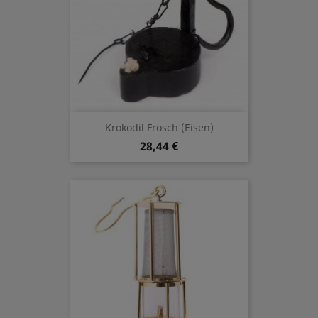
Krokodil Frosch (Eisen)
28,44 €