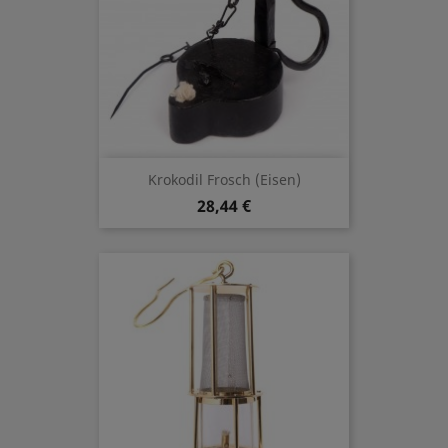
Krokodil Frosch (Eisen)
28,44 €