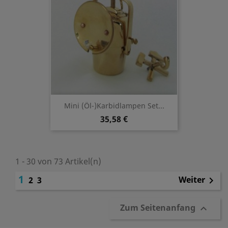
Mini (Öl-)Karbidlampen Set...
35,58 €
1 - 30 von 73 Artikel(n)
1
Weiter
2
3

Zum Seitenanfang
