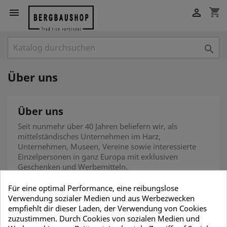
shopping_cart



Über uns
Über uns
Seit nunmehr über 40 Jahren beliefern wir, als
mittelständisches Unternehmen im Harz,
Unternehmen, Museen, Vereine sowie interessierte
Einzelpersonen in ganz Europa mit exklusiven
Geschenken und Werbemitteln.
Im Laufe der Zeit wurde das Angebot immer
Für eine optimal Performance, eine reibungslose
umfangreicher, sodass wir Ihnen heute nicht ohne
Verwendung sozialer Medien und aus Werbezwecken
Stolz das größte Sortiment dieser Art in ganz Europa
empfiehlt dir dieser Laden, der Verwendung von Cookies
anbieten können.
zuzustimmen. Durch Cookies von sozialen Medien und