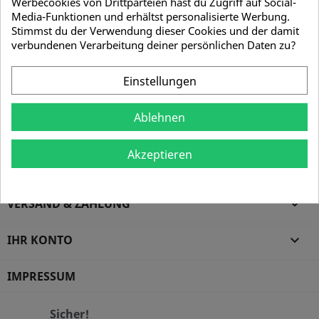
Werbecookies von Drittparteien hast du Zugriff auf Social-
Nahezu alle Artikel werden exklusiv für uns
Media-Funktionen und erhältst personalisierte Werbung.
hergestellt. Sonderanfertigungen und
Stimmst du der Verwendung dieser Cookies und der damit
Werbeanbringungen jeder Art wie bspw. eine Gravur,
verbundenen Verarbeitung deiner persönlichen Daten zu?
Ätzung, Druck oder ähnliches übernehmen wir auf
Anfrage bei einer größeren Stückzahl gerne. Bitte
Einstellungen
fordern Sie gegebenenfalls ein konkretes Angebot an.
Ablehnen
Akzeptieren
BERGBAUSHOP.DE

VERSAND & ZAHLUNG

IHR KONTO

IMPRESSUM
Sicher!