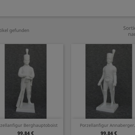
Sorti
tikel gefunden
na
Vorschau
Vorschau


zellanfigur Berghauptoboist
Porzellanfigur Annaberger.
99,84 €
99,84 €