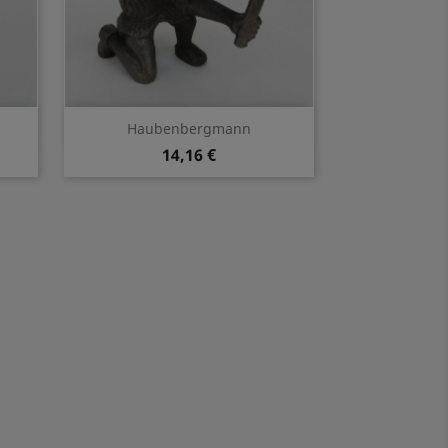
Vorschau

Haubenbergmann
14,16 €