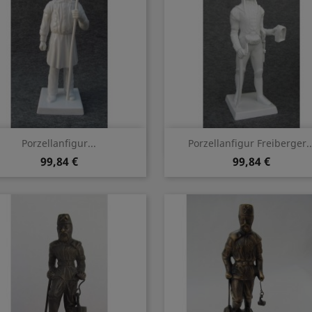
Vorschau
Vorschau


Porzellanfigur...
Porzellanfigur Freiberger..
99,84 €
99,84 €