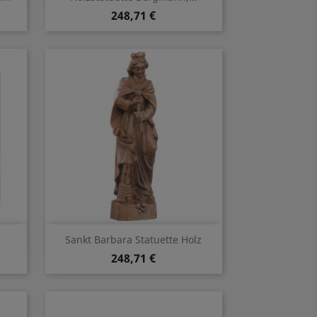
248,71 €
Vorschau

Sankt Barbara Statuette Holz
248,71 €