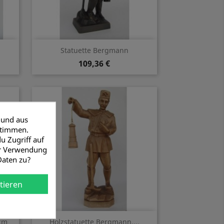
Vorschau

Statuette Bergmann
109,36 €
 und aus
stimmen.
u Zugriff auf
er Verwendung
Daten zu?
tieren
Vorschau

cm
Holzstatuette Bergmann,...