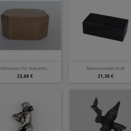
Vorschau
Vorschau


Holzsockel Für Statuette...
Marmorsockel Groß
23,68 €
21,30 €