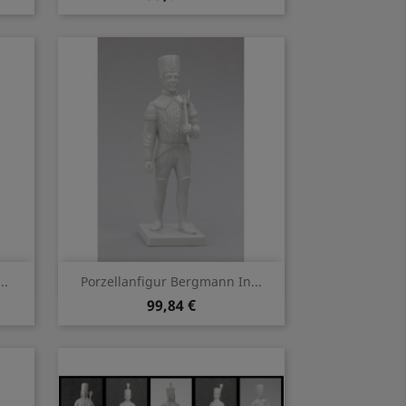
Vorschau

..
Porzellanfigur Bergmann In...
99,84 €