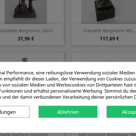
Vorschau
Vorschau


Statuette Bergmann, Klein
Statuette Bergmann Mit...
37,96 €
117,69 €
mal Performance, eine reibungslose Verwendung sozialer Medien
 empfiehlt dir dieser Laden, der Verwendung von Cookies zuzu
 von sozialen Medien und Werbecookies von Drittparteien hast d
Funktionen und erhältst personalisierte Werbung. Stimmst du d
s und der damit verbundenen Verarbeitung deiner persönlichen 
llungen
Ablehnen
Akzep
Vorschau
Vorschau


Sankt Barbara Statuette...
Holzstatuette Bergmann 30