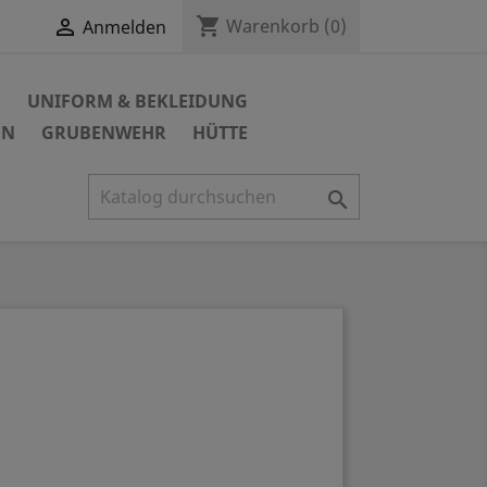
shopping_cart

Warenkorb
(0)
Anmelden
N
UNIFORM & BEKLEIDUNG
EN
GRUBENWEHR
HÜTTE
