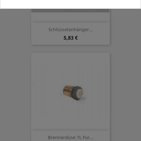
Schlüsselanhänger...
5,83 €
Brennerdüse 7L Für...