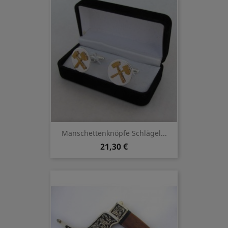
Manschettenknöpfe Schlägel...
21,30 €