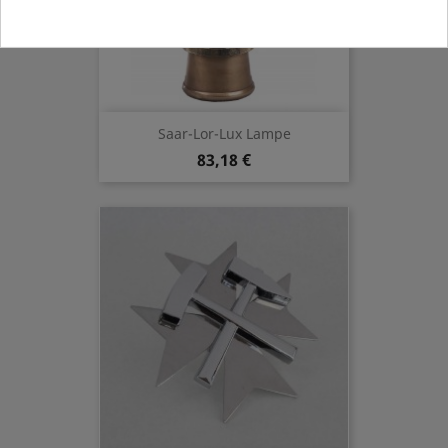
Saar-Lor-Lux Lampe
83,18 €