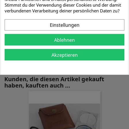
Stimmst du der Verwendung dieser Cookies und der damit
verbundenen Verarbeitung deiner persönlichen Daten zu?
Beschreibung
Artikel-Nr.
Einstellungen
Handarbeit aus Messing, ca. 0,84kg schwer
Eingelegter handgravierter Halbkreisbogen
Ca. 28x16,5cm groß
Ablehnen
Lieferung in schöner Holzbox und Anleitung
zum Wasserwägen
Akzeptieren
Kunden, die diesen Artikel gekauft
haben, kauften auch ...