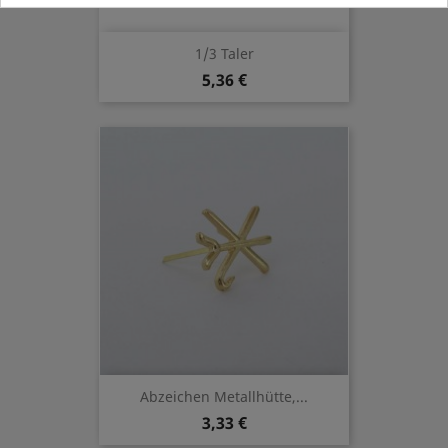
1/3 Taler
5,36 €
Abzeichen Metallhütte,...
3,33 €