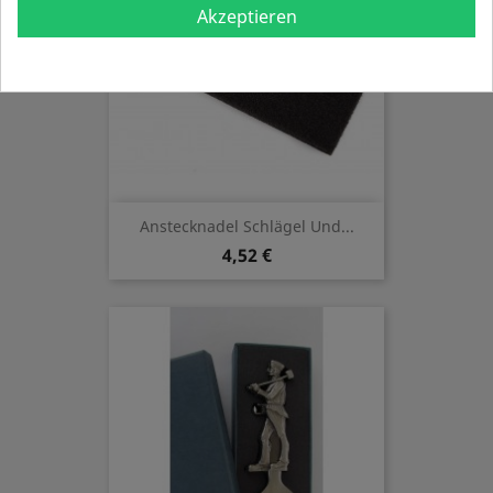
Akzeptieren
Anstecknadel Schlägel Und...
4,52 €