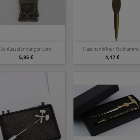
Vorschau
Vorschau


Schlüsselanhänger Lore
Flaschenöffner Pickhamme
5,95 €
4,17 €