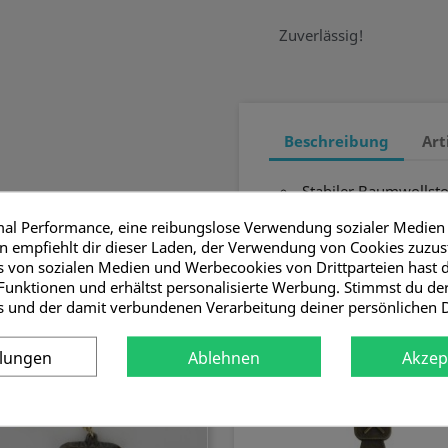
Zuverlässig!
Beschreibung
Art
Stabiler Baumwollstof
Ohne Bügel ca. 34x4
mal Performance, eine reibungslose Verwendung sozialer Medien
 empfiehlt dir dieser Laden, der Verwendung von Cookies zuzu
 von sozialen Medien und Werbecookies von Drittparteien hast d
Funktionen und erhältst personalisierte Werbung. Stimmst du d
s und der damit verbundenen Verarbeitung deiner persönlichen 
t haben, kauften auch ...
llungen
Ablehnen
Akzep