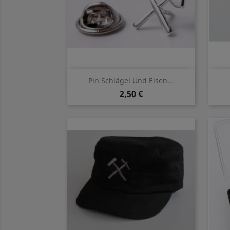
Vorschau

Pin Schlägel Und Eisen...
2,50 €