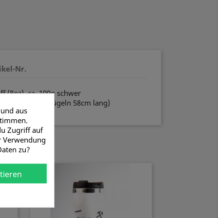
ikel-Nr.
f (8oz), ca. 100g schwer
1cm groß (mit Bügeln 58cm lang)
 und aus
stimmen.
u Zugriff auf
er Verwendung
Daten zu?
tieren