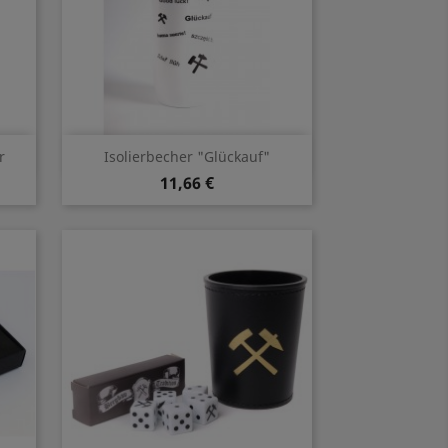
Vorschau

r
Isolierbecher "Glückauf"
11,66 €