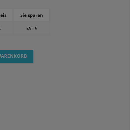
eis
Sie sparen
€
5,95 €
 WARENKORB