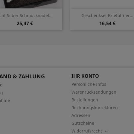
Vorschau
Vorschau


cht Silber Schmucknadel...
Geschenkset Brieföffner...
25,47 €
16,54 €
SAND & ZAHLUNG
IHR KONTO
Persönliche Infos
nd
Warenrücksendungen
ng
Bestellungen
ahme
Rechnungskorrekturen
Adressen
Gutscheine
Widerrufsrecht
↩