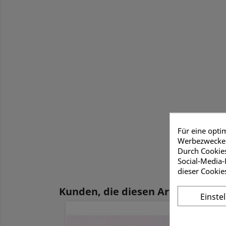
Für eine opti
Werbezwecken
Durch Cookies
Social-Media-
dieser Cookie
Kunden, die diesen Artikel gekauf
Einste