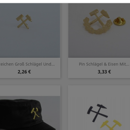
Vorschau
Vorschau


eichen Groß Schlägel Und...
Pin Schlägel & Eisen Mit...
2,26 €
3,33 €