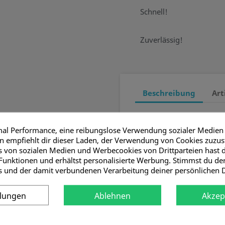
Schnell!
Zuverlässig!
Beschreibung
Art
Bestickter Stoffaufnä
Silberfarbenes Schl
mal Performance, eine reibungslose Verwendung sozialer Medien
Im Durchmesser ca.
 empfiehlt dir dieser Laden, der Verwendung von Cookies zuzu
 von sozialen Medien und Werbecookies von Drittparteien hast d
Funktionen und erhältst personalisierte Werbung. Stimmst du d
s und der damit verbundenen Verarbeitung deiner persönlichen 
t haben, kauften auch ...
llungen
Ablehnen
Akzep