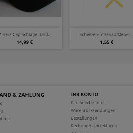
Vorschau
Vorschau


iners Cap Schlägel Und...
Scheiben-Innenaufkleber..
14,99 €
1,55 €
SAND & ZAHLUNG
IHR KONTO
Persönliche Infos
nd
Warenrücksendungen
ng
Bestellungen
ahme
Rechnungskorrekturen