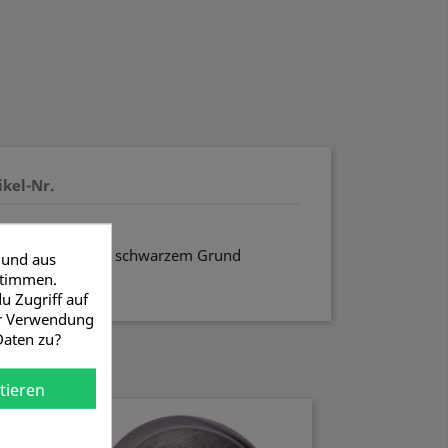
ikel-Nr.
her
ägel und Eisen auf schwarzem Grund
 und aus
 4cm
stimmen.
u Zugriff auf
er Verwendung
Daten zu?
tieren