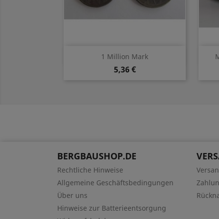
Vorschau

1 Million Mark
M
5,36 €
BERGBAUSHOP.DE
VER
Rechtliche Hinweise
Versa
Allgemeine Geschäftsbedingungen
Zahlu
Über uns
Rückn
Hinweise zur Batterieentsorgung