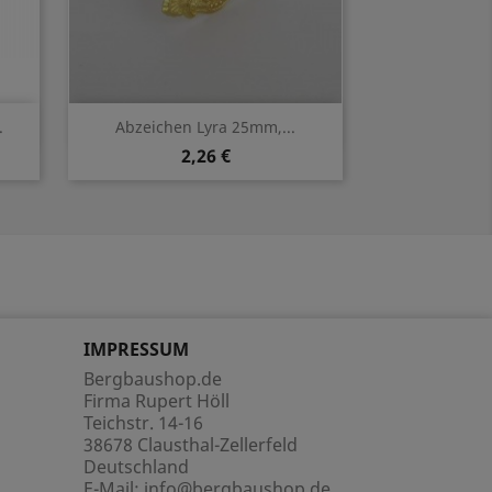
Vorschau

.
Abzeichen Lyra 25mm,...
2,26 €
IMPRESSUM
Bergbaushop.de
Firma Rupert Höll
Teichstr. 14-16
38678 Clausthal-Zellerfeld
Deutschland
E-Mail:
info@bergbaushop.de