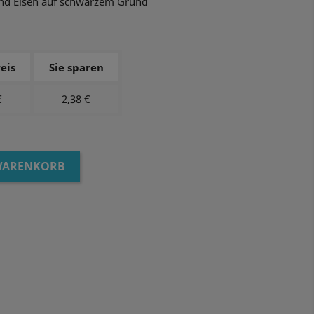
und Eisen auf schwarzem Grund
eis
Sie sparen
€
2,38 €
 WARENKORB