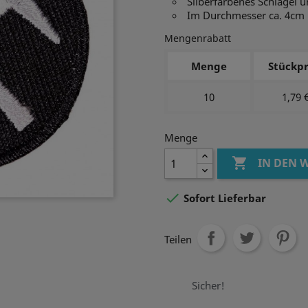
Silberfarbenes Schlägel 
Im Durchmesser ca. 4cm
Mengenrabatt
Menge
Stückpr
10
1,79 
Menge

IN DEN

Sofort Lieferbar
Teilen
Sicher!