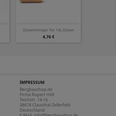
Vorschau

Düsenreiniger Für 14L Düsen
4,76 €
IMPRESSUM
Bergbaushop.de
Firma Rupert Höll
Teichstr. 14-16
38678 Clausthal-Zellerfeld
Deutschland
E-Mail:
info@bergbaushop.de