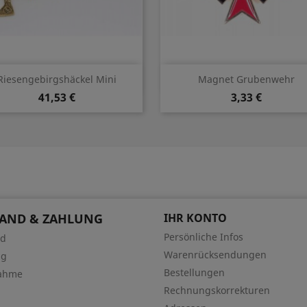
Vorschau
Vorschau


Riesengebirgshäckel Mini
Magnet Grubenwehr
41,53 €
3,33 €
SAND & ZAHLUNG
IHR KONTO
Persönliche Infos
nd
Warenrücksendungen
ng
Bestellungen
ahme
Rechnungskorrekturen