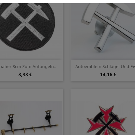
Vorschau
Vorschau


näher 8cm Zum Aufbügeln...
Autoemblem Schlägel Und Ei
3,33 €
14,16 €