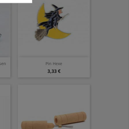
Vorschau

sen
Pin Hexe
3,33 €