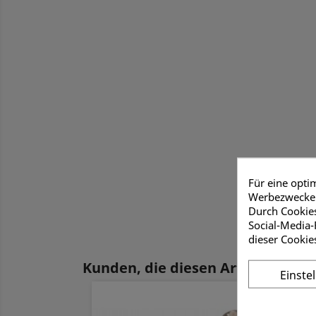
Für eine opti
Werbezwecken
Durch Cookies
Social-Media-
dieser Cookie
Kunden, die diesen Artikel gekauf
Einste