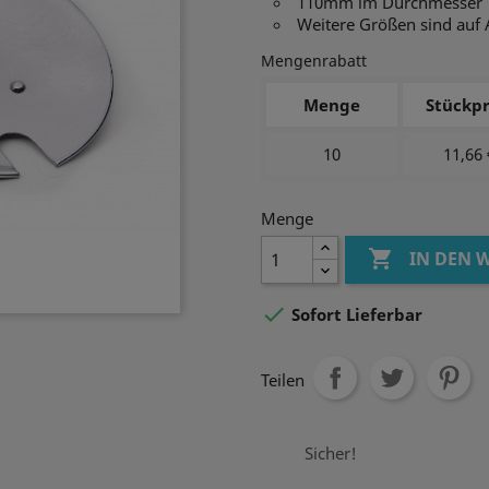
110mm im Durchmesser
Weitere Größen sind auf 
Mengenrabatt
Menge
Stückpr
10
11,66 
Menge

IN DEN

Sofort Lieferbar
Teilen
Sicher!