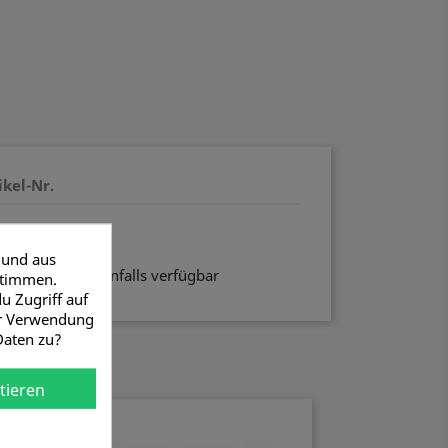
ikel-Nr.
ser
 und aus
auf Anfrage ebenfalls verfügbar
stimmen.
u Zugriff auf
er Verwendung
Daten zu?
tieren