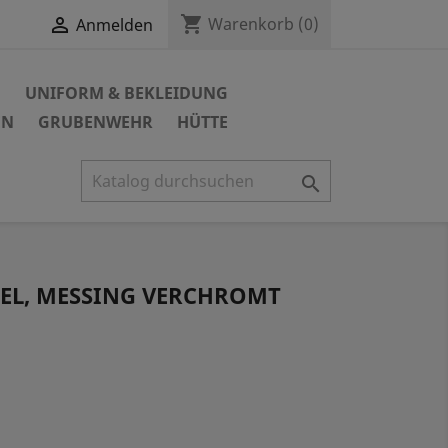
shopping_cart

Warenkorb
(0)
Anmelden
N
UNIFORM & BEKLEIDUNG
EN
GRUBENWEHR
HÜTTE

GEL, MESSING VERCHROMT