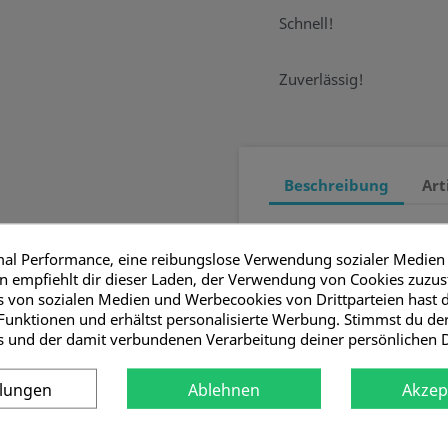
Schnell!
Zuverlässig!
Beschreibung
Art
Messing verchromt
110mm im Durchmes
mal Performance, eine reibungslose Verwendung sozialer Medien
Weitere Größen sind 
 empfiehlt dir dieser Laden, der Verwendung von Cookies zuzu
 von sozialen Medien und Werbecookies von Drittparteien hast d
Funktionen und erhältst personalisierte Werbung. Stimmst du d
s und der damit verbundenen Verarbeitung deiner persönlichen 
t haben, kauften auch ...
llungen
Ablehnen
Akzep